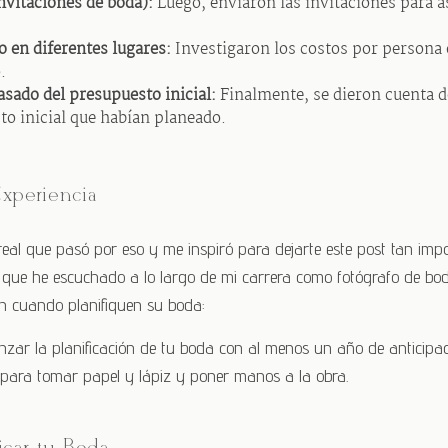
invitaciones de boda):
Luego, enviaron las invitaciones para a
o en diferentes lugares:
Investigaron los costos por persona e
.
asado del presupuesto inicial:
Finalmente, se dieron cuenta d
o inicial que habían planeado.
xperiencia
real que pasó por eso y me inspiró para dejarte este post tan impo
que he escuchado a lo largo de mi carrera como fotógrafo de boda
n cuando planifiquen su boda:
zar la planificación de tu boda con al menos un año de anticipaci
 para tomar papel y lápiz y poner manos a la obra.