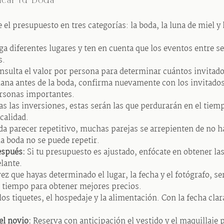
ficar tu Boda
 el presupuesto en tres categorías: la boda, la luna de miel y 
ga diferentes lugares y ten en cuenta que los eventos entre 
s.
sulta el valor por persona para determinar cuántos invitado
na antes de la boda, confirma nuevamente con los invitados.
ersonas importantes.
s las inversiones, estas serán las que perdurarán en el tie
calidad.
 parecer repetitivo, muchas parejas se arrepienten de no ha
la boda no se puede repetir.
espués:
Si tu presupuesto es ajustado, enfócate en obtener las 
lante.
z que hayas determinado el lugar, la fecha y el fotógrafo, se
 tiempo para obtener mejores precios.
los tiquetes, el hospedaje y la alimentación. Con la fecha clar
el novio:
Reserva con anticipación el vestido y el maquillaje pa