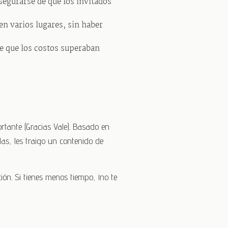
segurarse de que los invitados
n varios lugares, sin haber
e que los costos superaban
rtante (Gracias Vale). Basado en
s, les traigo un contenido de
ón. Si tienes menos tiempo, ¡no te