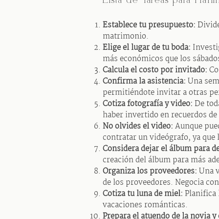
Lista de Tareas para Plani
Establece tu presupuesto:
Divide
matrimonio.
Elige el lugar de tu boda:
Investi
más económicos que los sábado
Calcula el costo por invitado:
Con
Confirma la asistencia:
Una sema
permitiéndote invitar a otras p
Cotiza fotografía y video:
De toda
haber invertido en recuerdos de 
No olvides el video:
Aunque pueda
contratar un videógrafo, ya que 
Considera dejar el álbum para d
creación del álbum para más ade
Organiza los proveedores:
Una ve
de los proveedores. Negocia con
Cotiza tu luna de miel:
Planifica 
vacaciones románticas.
Prepara el atuendo de la novia y 