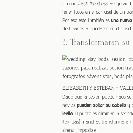
Con un
trash the dress
aseguran fot
tener fotos en el carrusel de un p
Por eso esta también es
una nueva 
destinados a quedarse en el clóset
3. Transformarán su
ELIZABETH Y ESTEBAN – VALL
Dado que la sesión puede hacerse a
novias
pueden soltar su cabello
y o
levita
. El punto es eliminar la seri
(temidas) manchas transformarán el
sirena, imposible!