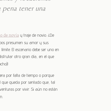
 pena tener una
do de novia
y traje de novio. ¿De
ambos presumen su amor y sus
ímite. El escenario debe ser uno en
 disfrutar otro gran día, en el que
cho)!
era por falta de tiempo o porque
l que queda por sentado que, tal
enturas por vivir. Si aún no están
n.