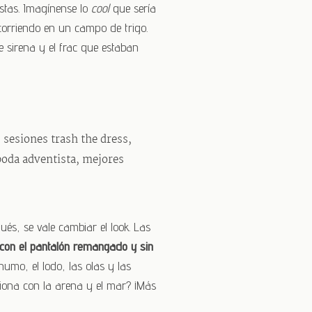
stas. Imagínense lo
cool
que sería
corriendo en un campo de trigo.
te sirena y el frac que estaban
és, se vale cambiar el look. Las
con el pantalón remangado y sin
humo, el lodo, las olas y las
siona con la arena y el mar? ¡Más