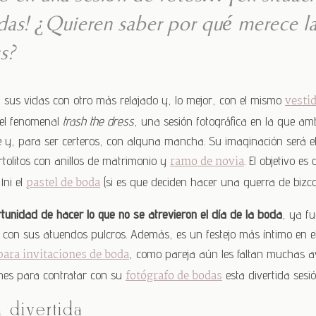
das! ¿Quieren saber por qué merece la
s?
n sus vidas con otro más relajado y, lo mejor, con el mismo
vesti
 del fenomenal
trash the dress
, una sesión fotográfica en la que 
 y, para ser certeros, con alguna mancha. Su imaginación será el l
rtolitos con anillos de matrimonio y
ramo de novia
. El objetivo es
 ¡ni el
pastel de boda
(si es que deciden hacer una guerra de bizco
rtunidad de hacer lo que no se atrevieron el día de la boda
, ya fu
 con sus atuendos pulcros. Además, es un festejo más íntimo en e
para invitaciones de boda
, como pareja aún les faltan muchas av
ones para contratar con su
fotógrafo de bodas
esta divertida sesió
n divertida