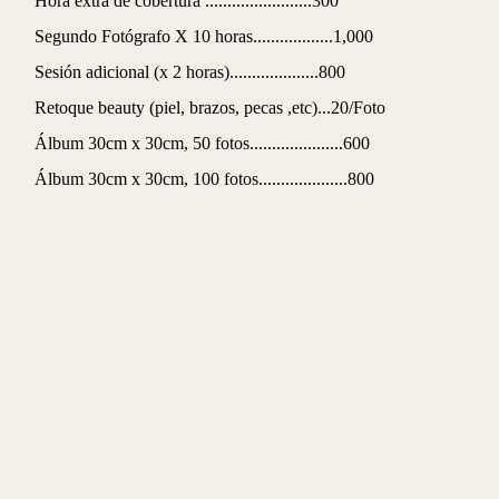
Hora extra de cobertura ........................300
Segundo Fotógrafo X 10 horas..................1,000
Sesión adicional (x 2 horas)....................800
Retoque beauty (piel, brazos, pecas ,etc)...20/Foto
Álbum 30cm x 30cm, 50 fotos.....................600
Álbum 30cm x 30cm, 100 fotos....................800