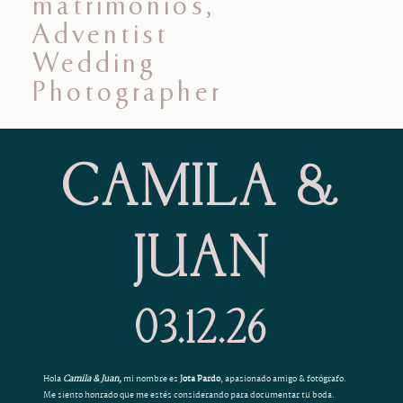
ABOUT
WEDDINGS
BLOG
CAMILA &
INFORMATION
JUAN
CONTACT
03.12.26
Hola
Camila & Juan,
mi nombre es
Jota Pardo
, apasionado amigo & fotógrafo.
Me siento honrado que me estés considerando para documentar tu boda.