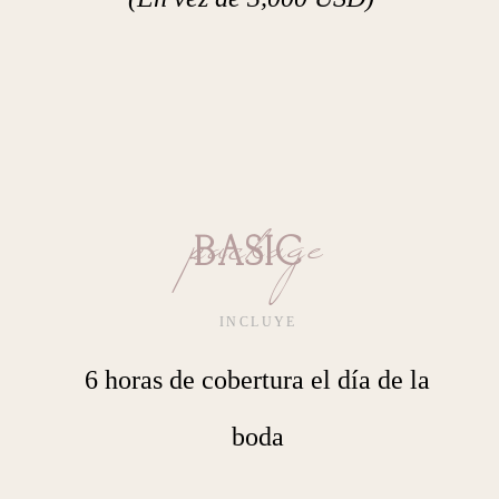
package
BASIC
INCLUYE
6 horas de cobertura el día de la
boda
___