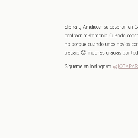
Eliana y Ameliecer se casaron en
contraer matrimonio. Cuando concre
no porque cuando unos novios confí
trabajo 🙂 muchas gracias por todo
Sígueme en instagram
@JOTAPA